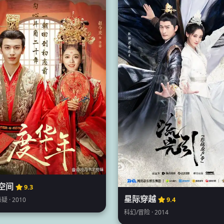
空间
9.3
星际穿越
9.4
疑 · 2010
科幻/冒险 · 2014