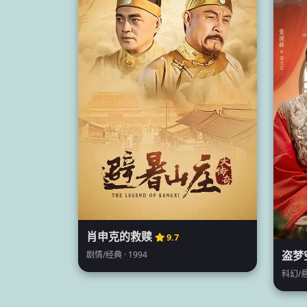
肖申克的救赎
9.7
盗梦
剧情/经典 · 1994
科幻/悬