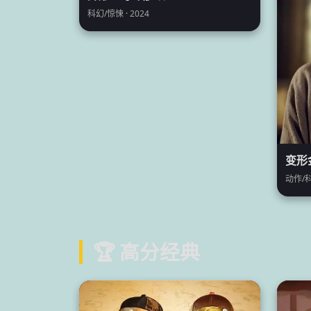
科幻/惊悚 · 2024
变形
动作/科
🏆 高分经典