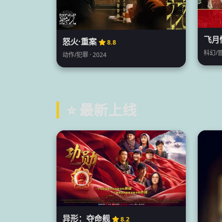
飞月
怒火·重案
8.8
科幻/冒
动作/犯罪 · 2024
⭐ 最新上线
异形：夺命舰
8.2